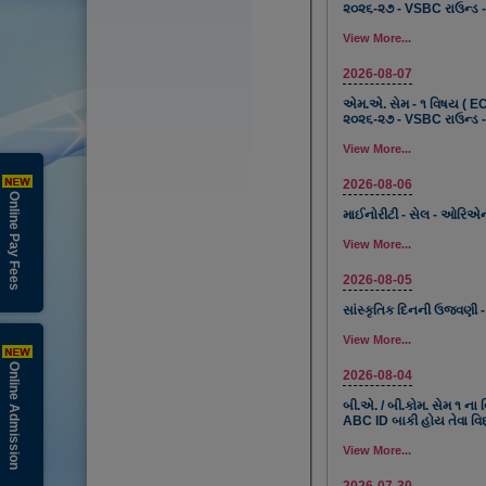
૨૦૨૬-૨૭ - VSBC રાઉન્ડ -
View More...
2026-08-07
એમ.એ. સેમ - ૧ વિષય ( EC
૨૦૨૬-૨૭ - VSBC રાઉન્ડ -
View More...
2026-08-06
Online Pay Fees
માઈનોરીટી - સેલ - ઓરિએન્
View More...
2026-08-05
સાંસ્કૃતિક દિનની ઉજવણી -
View More...
Online Admission
2026-08-04
બી.એ. / બી.કોમ. સેમ ૧ ના 
ABC ID બાકી હોય તેવા વિદ
View More...