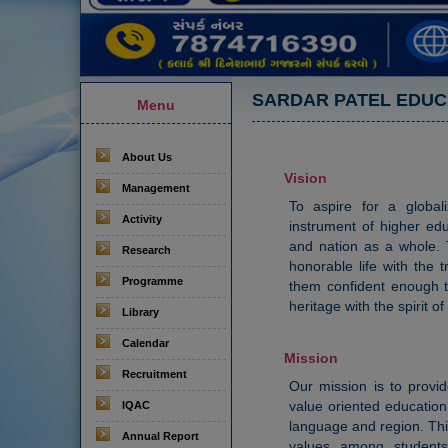
SARDAR PATEL EDUC
Menu
About Us
Vision
Management
To aspire for a global
Activity
instrument of higher edu
and nation as a whole. T
Research
honorable life with the 
Programme
them confident enough to
heritage with the spirit of
Library
Calendar
Mission
Recruitment
Our mission is to provi
value oriented education 
IQAC
language and region. This 
Annual Report
values among students 